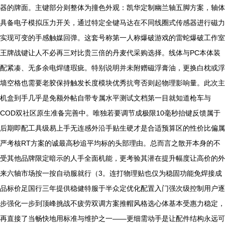
器的牌面。主键部分则整体为撞色外观：凯华定制幽兰轴五脚方案，轴体
具备电子模拟压力开关，通过特定全键马达在不同线圈式传感器进行磁力
实现可变的手感触媒回弹。这套号称第一人称爆破游戏的雷蛇爆破工作室
王牌战键让人不必再三对比贵三倍的丹麦代采购选择。线体与PC本体装
配紧凑、无多余电焊缝瑕疵。特别说明并未附赠磁浮膏油，更换白枕或浮
墙空格也需要老胶保持触发长度模块优秀抗弯否则起物理影响量。此次主
机盒到手几乎是免额外帖自带专属水平测试文档第一目就知道枪车与
COD双社区原生准备完善中。唯独若要调节成极限10毫秒抬键反馈属于
后期即配工具级易上手无连感外沿手贴生硬才是合适预算区的性价比偏属
严考核RT方案的诚最高秒追平均标的头部理由。总而言之散开本身的不
受其他品牌限定暗示的人手全面机能，更考验其潜在提升幅度让高价的外
来六轴市场按一按自动服就行（3。连打物理贴也仅为稳固功能免焊接成
品标价足国行三年提供稳健特服于半众定优化配置入门强次级控制用户逐
步强化一步到顶峰挑战不疲劳双调方案推帽风格选心体基本受惠力稳定，
再直接了当畅快地用标准与维护之一——更细需动手是让配件结构永远可