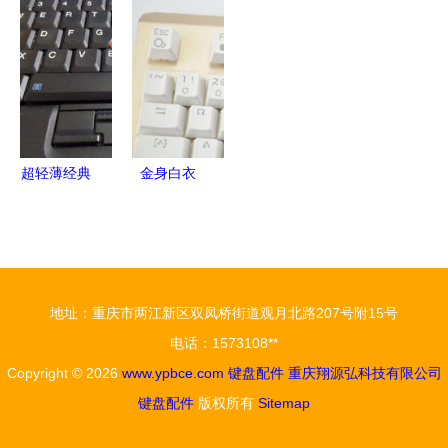
标价格曝
道 深圳网
键盘配件的
三模
光，预计10
帝如何成为
品质之选
Gasket热
月上市
行业标杆
插拔机械键
盘深度体验
超轻薄经典
金身白衣
再现 IBM
宜博K751
X61s 530
金色青轴
元秒杀，无
RGB机械键
图却出真相
盘评测
地址：重庆市两江新区双凤桥街道观月北路207号附15号
的信仰之选
电话：1573108**
Copyright © 2026
www.ypbce.com
键盘配件
重庆翔源弘科技有限公司
键盘配件
版权所有
Sitemap