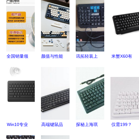
全国销量领
颜值与性能
讯拓轻装上
米蟹X60有
先 100W
并存 虎八
阵KX03 一
线鼠标键盘
LED工矿灯
兔 F75 无
体化解决方
套装 高效
是如何改变
线机械键盘
案的深度解
兼容，办公
工厂照明
深度评析
析
游戏两相宜
的？
Win10专业
高端键鼠品
探秘上海琪
仅需199？
配件键盘鼠
牌的选择之
灵电脑科技
黑爵AK992