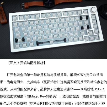
【正文：开箱与配件解析】
打开包装盒的第一印象是整洁与质感并重。醉鹿A75的定位非常清
晰：为电竞而生，尤其瞄准《瓦罗兰特》这类需要瞬间反应和精准点射的
游戏。从内附的配件来看，品牌并未过度追求豪华——伞绳质地USB-C
数据线柔软耐磨（附Magic Key转换头），透明防尘盖、拔键器与附赠同
配色几个替换键帽（空格及RT核心功能键可替换）已经值得这张千元神