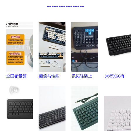
----------------
全国销量领
颜值与性能
讯拓轻装上
米蟹X60有
先 100W
并存 虎八
阵KX03 一
线鼠标键盘
LED工矿灯
兔 F75 无
体化解决方
套装 高效
是如何改变
线机械键盘
案的深度解
兼容，办公
工厂照明
深度评析
析
游戏两相宜
的？