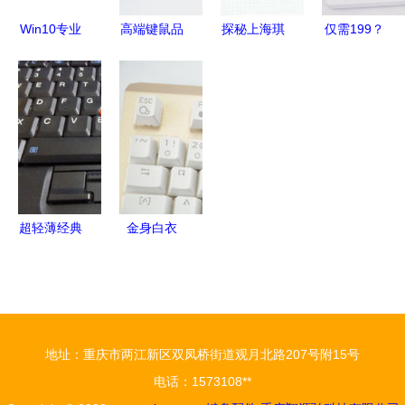
Win10专业
高端键鼠品
探秘上海琪
仅需199？
配件键盘鼠
牌的选择之
灵电脑科技
黑爵AK992
标价格曝
道 深圳网
键盘配件的
三模
光，预计10
帝如何成为
品质之选
Gasket热
月上市
行业标杆
插拔机械键
盘深度体验
超轻薄经典
金身白衣
再现 IBM
宜博K751
X61s 530
金色青轴
元秒杀，无
RGB机械键
图却出真相
盘评测
地址：重庆市两江新区双凤桥街道观月北路207号附15号
的信仰之选
电话：1573108**