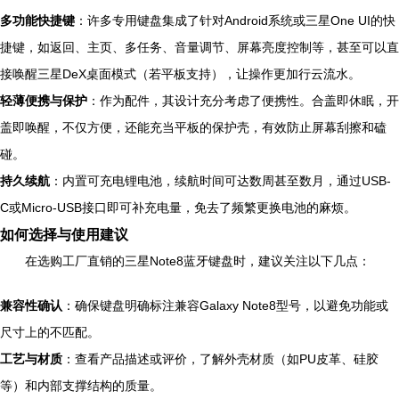
多功能快捷键
：许多专用键盘集成了针对Android系统或三星One UI的快
捷键，如返回、主页、多任务、音量调节、屏幕亮度控制等，甚至可以直
接唤醒三星DeX桌面模式（若平板支持），让操作更加行云流水。
轻薄便携与保护
：作为配件，其设计充分考虑了便携性。合盖即休眠，开
盖即唤醒，不仅方便，还能充当平板的保护壳，有效防止屏幕刮擦和磕
碰。
持久续航
：内置可充电锂电池，续航时间可达数周甚至数月，通过USB-
C或Micro-USB接口即可补充电量，免去了频繁更换电池的麻烦。
如何选择与使用建议
在选购工厂直销的三星Note8蓝牙键盘时，建议关注以下几点：
兼容性确认
：确保键盘明确标注兼容Galaxy Note8型号，以避免功能或
尺寸上的不匹配。
工艺与材质
：查看产品描述或评价，了解外壳材质（如PU皮革、硅胶
等）和内部支撑结构的质量。