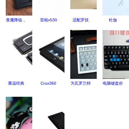
夜魔降临，
雷柏v530
适配罗技
杜伽
外设新秩序
三色键帽版
G610的透
K330W迷
ROG夜魔
机械键盘赏
光键帽与机
你键盘 小
机械键盘深
析
械键盘空格
巧身材下的
度评测
键配件指南
品质性能与
精良配件
重温经典
Crux360
为瓦罗兰特
电脑键盘价
诺基亚
for iPad 3
而生的RT
格解析与键
6500s黑色
全方位解析
键盘
盘配件选购
键盘手机及
苹果配件键
Wooting平
指南
其配件情怀
盘的新选择
替醉鹿A75
开箱体验