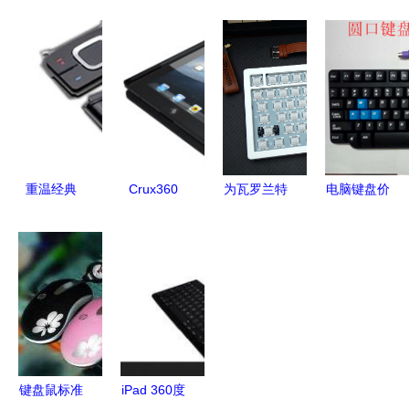
外设新秩序
三色键帽版
G610的透
K330W迷
ROG夜魔
机械键盘赏
光键帽与机
你键盘 小
机械键盘深
析
械键盘空格
巧身材下的
度评测
键配件指南
品质性能与
精良配件
重温经典
Crux360
为瓦罗兰特
电脑键盘价
诺基亚
for iPad 3
而生的RT
格解析与键
6500s黑色
全方位解析
键盘
盘配件选购
键盘手机及
苹果配件键
Wooting平
指南
其配件情怀
盘的新选择
替醉鹿A75
开箱体验
键盘鼠标准
iPad 360度