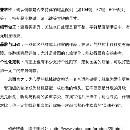
兼容性
：确认键帽是否支持你的键盘配列（如104键、87键、60%配列
等），特别是空格键、Shift键等大键的尺寸。
细节做工
：查看买家秀，关注水口处理是否平整、字符是否清晰居中、有
无明显瑕疵。
品牌与口碑
：一些知名品牌或工作室的作品，在设计与品控上往往更有保
障。多翻阅商品评价，尤其是带图的长篇评价，能获得最真实的参考。
个性化定制
：淘宝上也有不少支持个性刻字、定制图案的店铺，可以打造
独一无二的专属键帽。
总而言之，为心爱的机械键盘挑选一套合适的键帽，就像为爱车更换
一套顶级的轮胎或为相机搭配一枚出色的镜头。它不仅仅是外观的升级，
更是触觉、听觉与视觉的多重享受。在淘宝这片汪洋中，耐心寻觅、仔细
对比，你一定能找到那套能让你每一次敲击都心生欢喜的“灵魂外衣”。
如若转载，请注明出处：http://www.ypbce.com/product/29.html