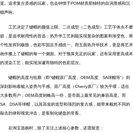
趸。追求复古质感的玩家，也会钟情于POM材质那独特的自润滑感和沉
稳声响。
工艺决定了键帽的颜值上限。二次成型（二色成型）工艺字体永不磨
损，是追求耐用性的首选；热升华工艺则能实现复杂的图案和渐变色，将
个性发挥到极致，色彩牢固且手感统一。而五面热升华技术，更是将艺术
画作搬上了键帽的每一个侧面。对于预算充足的玩家，还有采用更高成本
的浸染工艺，能实现深邃而独特的色彩层次。
键帽的高度与轮廓（即“键帽原厂高度、OEM高度、SA球帽等”）则
深刻影响着输入姿势与手感。原厂高度（Cherry原厂）较为平缓，适合
大多数用户；OEM高度则略高一些，是市面上最常见的兼容高度。而
SA、DSA等球帽，以其高耸的造型和强烈的复古感，能带来截然不同的
敲击韵律和视觉冲击，是客制化键盘的常客。
在淘宝选购时，除了关注上述核心参数，还需留意：