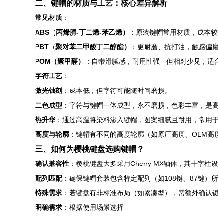
二、键帽的材质与工艺：核心差异解析
常见材质
：
ABS（丙烯腈-丁二烯-苯乙烯）
：原装键帽常用材质，成本较
PBT（聚对苯二甲酸丁二醇酯）
：更耐磨、抗打油，触感偏
POM（聚甲醛）
：自带滑腻感，耐用性强，但相对少见，适
字符工艺
：
激光蚀刻
：成本低，但字符可能随时间磨损。
二色成型
：字符与键帽一体成型，永不磨损，色彩丰富，是
热升华
：通过高温将染料渗入键帽，图案细腻且耐用，常用
高度与轮廓
：键帽有不同的高度轮廓（如原厂高度、OEM高
三、如何为樱桃键盘选购键帽？
确认兼容性
：樱桃键盘大多采用Cherry MX轴体，其十
配列匹配
：确保键帽套装包含特定配列（如108键、87键）所
特殊需求
：若键盘有非标准布局（如紧凑型），需额外确认
明确需求
：根据使用场景选择：