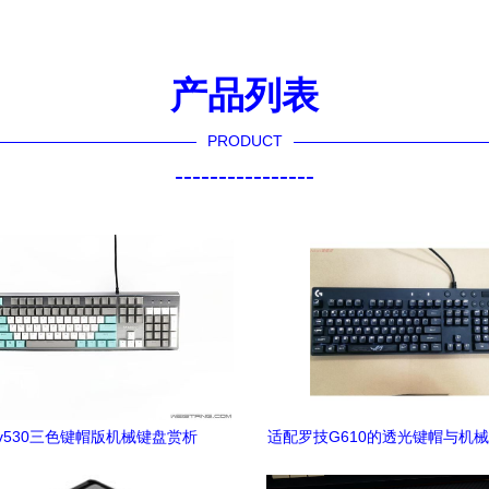
产品列表
PRODUCT
----------------
v530三色键帽版机械键盘赏析
适配罗技G610的透光键帽与机
键配件指南