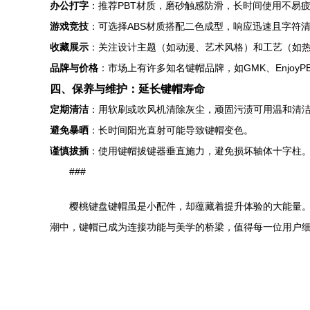
办公打字
：推荐PBT材质，磨砂触感防滑，长时间使用不易
游戏竞技
：可选择ABS材质搭配二色成型，响应迅速且字符
收藏展示
：关注设计主题（如动漫、艺术风格）和工艺（如
品牌与价格
：市场上有许多知名键帽品牌，如GMK、Enjoy
四、保养与维护：延长键帽寿命
定期清洁
：用软刷或吹风机清除灰尘，顽固污渍可用温和清
避免暴晒
：长时间阳光直射可能导致键帽变色。
谨慎拔插
：使用键帽拔键器垂直施力，避免损坏轴体十字柱
###
樱桃键盘键帽虽是小配件，却蕴藏着提升体验的大能量
潮中，键帽已成为连接功能与美学的桥梁，值得每一位用户