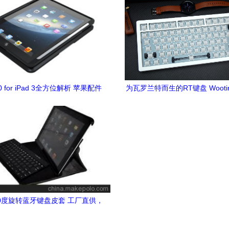
60 for iPad 3全方位解析 苹果配件
为瓦罗兰特而生的RT键盘 Wooti
键盘的新选择
鹿A75开箱体验
 360度旋转蓝牙键盘皮套 工厂直供，
品质与设计的全能之选