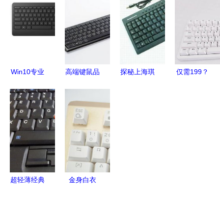
是如何改变
线机械键盘
案的深度解
兼容，办公
工厂照明
深度评析
析
游戏两相宜
的？
Win10专业
高端键鼠品
探秘上海琪
仅需199？
配件键盘鼠
牌的选择之
灵电脑科技
黑爵AK992
标价格曝
道 深圳网
键盘配件的
三模
光，预计10
帝如何成为
品质之选
Gasket热
月上市
行业标杆
插拔机械键
盘深度体验
超轻薄经典
金身白衣
再现 IBM
宜博K751
X61s 530
金色青轴