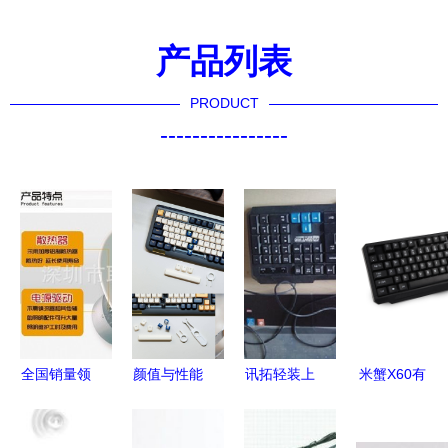
产品列表
PRODUCT
----------------
全国销量领
颜值与性能
讯拓轻装上
米蟹X60有
先 100W
并存 虎八
阵KX03 一
线鼠标键盘
LED工矿灯
兔 F75 无
体化解决方
套装 高效