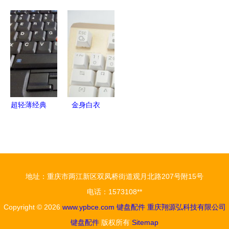
配件键盘鼠
牌的选择之
灵电脑科技
黑爵AK992
标价格曝
道 深圳网
键盘配件的
三模
光，预计10
帝如何成为
品质之选
Gasket热
月上市
行业标杆
插拔机械键
盘深度体验
超轻薄经典
金身白衣
再现 IBM
宜博K751
X61s 530
金色青轴
元秒杀，无
RGB机械键
图却出真相
盘评测
地址：重庆市两江新区双凤桥街道观月北路207号附15号
的信仰之选
电话：1573108**
Copyright © 2026
www.ypbce.com
键盘配件
重庆翔源弘科技有限公司
键盘配件
版权所有
Sitemap