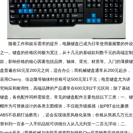
随着工作和娱乐需求的提升，电脑键盘已成为日常使用最频繁的外设
之一。键盘的价格区间极为宽泛，从十几元的基础款到数千元的高端定制
款，影响价格的核心因素包括品牌、轴体、背光、材质等。入门的薄膜键
盘普遍在50元至200元之间，适合办公；而机械键盘通常从200元起步，
采用Cherry、佳达隆等轴体时价格可达500元至1千元；电竞键盘尤为讲
究响应和耐用性，高端品牌的产品通常在600元到2千元区间；除了基础
键盘，各色配件同样需留意。常见的键盘配件主要包括以下三类：一、键
帽作为可替换设计的各类主图模块，不仅能升级握感（如PBT会比廉價
ABS不容易打油磨亮），还会实现场景风格化装饰；价格从简易几万元次
替补到一百多一入手织品组可供细分入从几元列至一二百元浮动；二、
Switch开关（即桥机械与内部手感类型如线性Che至茶轴青至游戏优选）