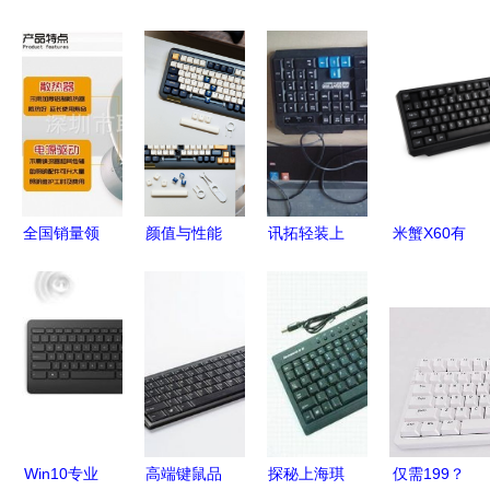
全国销量领
颜值与性能
讯拓轻装上
米蟹X60有
先 100W
并存 虎八
阵KX03 一
线鼠标键盘
LED工矿灯
兔 F75 无
体化解决方
套装 高效
是如何改变
线机械键盘
案的深度解
兼容，办公
工厂照明
深度评析
析
游戏两相宜
的？
Win10专业
高端键鼠品
探秘上海琪
仅需199？